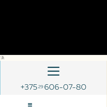
';});
+375
606-07-80
29