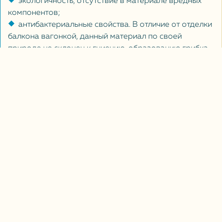
экологичность, отсутствие в материале вредных
компонентов;
антибактериальные свойства. В отличие от отделки
балкона вагонкой, данный материал по своей
природе не склонен к гниению, образованию грибка
на поверхности;
широкий спектр вариантов декорирования,
разнообразная палитра цветов и фактур;
долговечность, благодаря которой отделка
балкона декоративным камнем становится
экономичной. Она не требует сложного ухода и
сохраняет свои качества на протяжении десятилетий;
простота монтажа, возможность проведения всех
работ в самые сжатые сроки.
Процесс отделки декоративным камнем может быть
разного уровня сложности. Если покрытие имитирует
природный неровный камень, для его монтажа нет
необходимости тщательно выравнивать поверхность.
Если же речь идет об укладывании плитки, то для